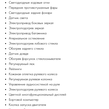
Светодиодные ходовые огни
Передние противотуманные фары
Cветодиодные задние фонари
Датчик света
Электропривод боковых зеркал
Электроподогрев зеркал
Электропривод багажника
Атермальное остекление
Электроподогрев лобового стекла
Обогрев заднего стекла
Датчик дождя
Обогрев форсунок стеклоомывателя
Регулируемый люк
Рейлинги
Кожаная оплетка рулевого колеса
Регулируемая рулевая колонка
Управление аудиосистемой на руле
Электроподогрев рулевого колеса
Цветной многофункциональный дисплей
Бортовой компьютер
Кнопка запуска двигателя