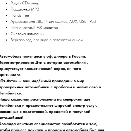
Радио CD-плеер
Поддержка MP3
Hands free
Аудиосистема JBL, 14 динамиков, AUX, USB, iPod
Полноцветный ЖК-монитор
Система навигации
Зеркало заднего вида с автозатемнением
Автомобиль покупался у оф. дилера в России.
Зарегистрировано Дтп в истории автомобиля ,
присутствует косметический окрас, ни чего
критичного.
«Эт-Ауто» — ваш надёжный проводник в мир
проверенных автомобилей с пробегом и новых авто в
Челябинске.
Наша компания расположена на северо-западе
Челябинска и предоставляет широкий спектр услуг,
связанных с подготовкой, продажей и покупкой
автомобилей.
Команда опытных специалистов позаботится о том,
чтобы процесс покупки и продажи автомобиля был для