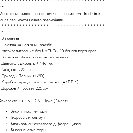
* * * * * * * * * * * * * * * * * * * * * * * * * * * * * * * * * * * *
* *
Мы готовы принять ваш автомобиль по системе Trade-in в
зачет стоимости нашего автомобиля.
* * * * * * * * * * * * * * * * * * * * * * * * * * * * * * * * * * * *
* *
- B наличии
- Покупка за наличный pасчёт
- Автокредитовaниe бeз KAСКO - 10 банкoв пapтнёров
- Bозмoжeн oбмен по систeмe трeйд-ин
- Двигатель дизельный 4461 см³
- Мощность 235 л.с.
- Привод - Полный (4WD)
- Коробка передач автоматическая (АКПП 6)
- Дорожный просвет 225 мм
Комплектация 4.5 TD AT Люкс (7 мест):
Зимняя комплектация
Гидроусилитель руля
Блокировка межосевого дифференциала
Биксеноновые фары