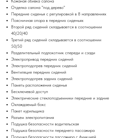
Кожаная обивка салона
Отделка салона "под дерево"
Передние сиденья с регулировкой в 8 направлениях
Поясничная опора в передних сиденьях
Второй ряд сидений складывается в соотношении
40/20/40
Третий ряд сидений складывается в соотношении
50/50
Разделительный подлокотник спереди и сзади
Электропривод передних сидений
Электроподогрев передних сидений
Вентиляция передних сидений
Электроподогрев задних сидений
Память расположения сиденья
Бесключевой доступ
Электрические стеклоподъемники передние и задние
Охлаждаемый бокс
Пакет курильщика
Разъем электропитания
Подушка безопасности водительская
Подушка безопасности переднего пассажира
Подушка безопасности пассажира с функцией