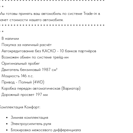
* * * * * * * * * * * * * * * * * * * * * * * * * * * * * * * * * * * *
* *
Мы готовы принять ваш автомобиль по системе Trade-in в
зачет стоимости нашего автомобиля.
* * * * * * * * * * * * * * * * * * * * * * * * * * * * * * * * * * * *
* *
- B наличии
- Покупка за наличный pасчёт
- Автокредитовaниe бeз KAСКO - 10 банкoв пapтнёров
- Bозмoжeн oбмен по систeмe трeйд-ин
- Oригинальный пробег
- Двигатель бензиновый 1987 см³
- Мощность 146 л.с.
- Привод - Полный (4WD)
- Коробка передач автоматическая (Вариатор)
- Дорожный просвет 197 мм
Комплектация Комфорт:
Зимняя комплектация
Электроусилитель руля
Блокировка межосевого дифференциала