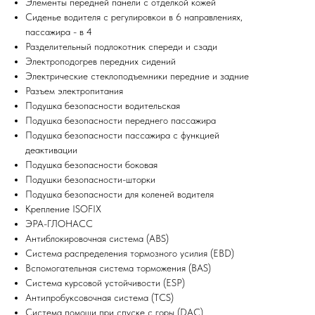
Элементы передней панели с отделкой кожей
Сиденье водителя с регулировкои в 6 направлениях,
пассажира - в 4
Разделительный подлокотник спереди и сзади
Электроподогрев передних сидений
Электрические стеклоподъемники передние и задние
Разъем электропитания
Подушка безопасности водительская
Подушка безопасности переднего пассажира
Подушка безопасности пассажира с функцией
деактивации
Подушка безопасности боковая
Подушки безопасности-шторки
Подушка безопасности для коленей водителя
Крепление ISOFIX
ЭРА-ГЛОНАСС
Антиблокировочная система (ABS)
Система распределения тормозного усилия (EBD)
Вспомогательная система торможения (BAS)
Система курсовой устойчивости (ESP)
Антипробуксовочная система (TCS)
Система помощи при спуске с горы (DAC)