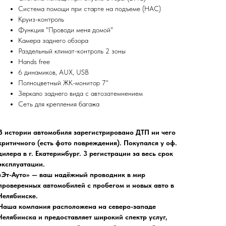
Система помощи при старте на подъеме (HAC)
Круиз-контроль
Функция "Проводи меня домой"
Камера заднего обзора
Раздельный климат-контроль 2 зоны
Hands free
6 динамиков, AUX, USB
Полноцветный ЖК-монитор 7''
Зеркало заднего вида с автозатемнением
Сеть для крепления багажа
В истории автомобиля зарегистрировано ДТП ни чего
критичного (есть фото повреждения). Покупался у оф.
дилера в г. Екатеринбург. 3 регистрации за весь срок
эксплуатации.
«Эт-Ауто» — ваш надёжный проводник в мир
проверенных автомобилей с пробегом и новых авто в
Челябинске.
Наша компания расположена на северо-западе
Челябинска и предоставляет широкий спектр услуг,