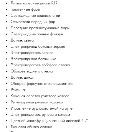
Литые колесные диски R17
Галогенные фары
Светодиодные ходовые огни
Омыватели передних фар
Передние противотуманные фары
Cветодиодные задние фонари
Датчик света
Электропривод боковых зеркал
Электроподогрев зеркал
Электропривод багажника
Электроподогрев лобового стекла
Обогрев заднего стекла
Датчик дождя
Обогрев форсунок стеклоомывателя
Рейлинги
Кожаная оплетка рулевого колеса
Регулируемая рулевая колонка
Управление аудиосистемой на руле
Электроподогрев рулевого колеса
Цветной многофункциональный дисплей 4.2"
Тканевая обивка салона